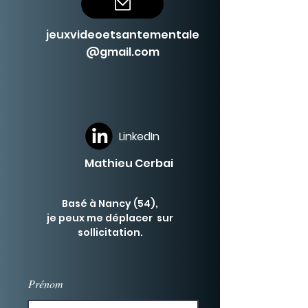
jeuxvideoet
santementale
@gmail.com
LinkedIn
Mathieu Cerbai
Basé à Nancy (54),
je peux me déplacer sur
sollicitation.
Prénom