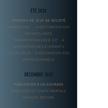
ÉTÉ 2024
CRÉATION DE JEUX DE SOCIÉTÉ
"GAMERS INC." - À DESTINATION DES
ENFANTS/ADOS
"NEUROPSYCHOLOGIE 3.0" - À
DESTINATION DES ÉTUDIANTS
"COGNI-TOUR" - À DESTINATION DES
PROFESSIONNELS
DÉCEMBRE 2023
PUBLICATION D'UN OUVRAGE
"JEUX VIDÉO ET SANTÉ MENTALE"
EN AUTO-ÉDITION