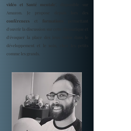
vidéo et Santé mentale
", disponible sur
Amazon. Je propose depuis lors des
conférences
et
formations
permettant
d'ouvrir la discussion sur cette thématique et
d'évoquer la place des jeux vidéo dans le
développement et le soin, chez les petits
comme les grands.