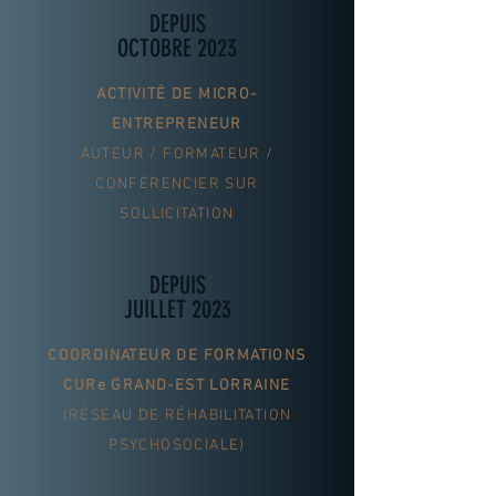
DEPUIS
OCTOBRE 2023
ACTIVITÉ DE MICRO-
ENTREPRENEUR
AUTEUR / FORMATEUR /
CONFÉRENCIER SUR
SOLLICITATION
DEPUIS
JUILLET 2023
COORDINATEUR DE FORMATIONS
CURe GRAND-EST LORRAINE
(RÉSEAU DE RÉHABILITATION
PSYCHOSOCIALE)