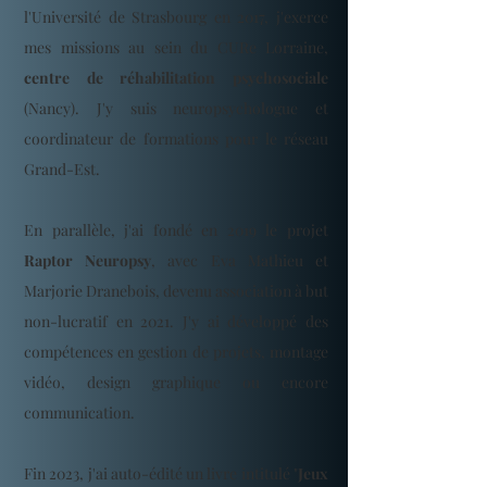
l'Université de Strasbourg en 2017, j'exerce
mes missions au sein du CURe Lorraine,
centre de réhabilitation psychosociale
(Nancy). J'y suis neuropsychologue et
coordinateur de formations pour le réseau
Grand-Est.
En parallèle, j'ai fondé en 2019 le projet
Raptor Neuropsy
, avec Eva Mathieu et
Marjorie Dranebois, devenu association à but
non-lucratif en 2021. J'y ai développé des
compétences en gestion de projets, montage
vidéo, design graphique ou encore
communication.
Fin 2023, j'ai auto-édité un livre intitulé "
Jeux